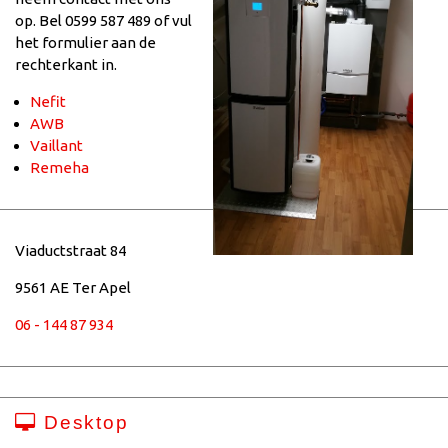
op. Bel 0599 587 489 of vul
het formulier aan de
rechterkant in.
Nefit
AWB
Vaillant
Remeha
Viaductstraat 84
9561 AE Ter Apel
06 - 144 87 934
Desktop